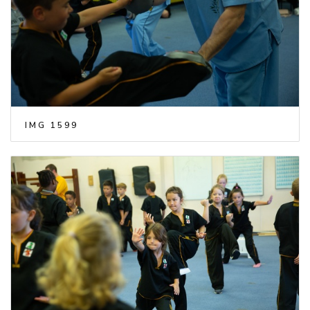
IMG 1599