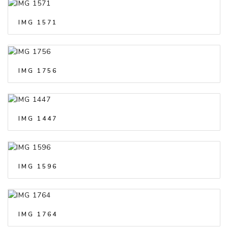
IMG 1571
IMG 1756
IMG 1447
IMG 1596
IMG 1764