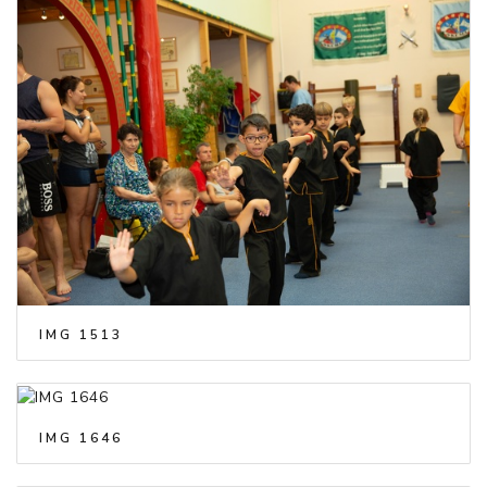
IMG 1513
IMG 1646