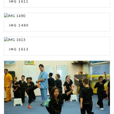
IMG 1611
IMG 1490
IMG 1613