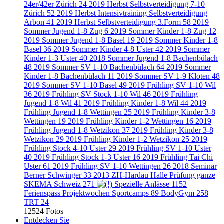
24er/42er Zürich
24
2019 Herbst Selbstverteidigung 7-10
Zürich
52
2019 Herbst Intensivtraining Selbstverteidigung
Arbon
41
2019 Herbst Selbstverteidigung 3.Form
58
2019
Sommer Jugend 1-8 Zug
6
2019 Sommer Kinder 1-8 Zug
12
2019 Sommer Jugend 1-8 Basel
19
2019 Sommer Kinder 1-8
Basel
36
2019 Sommer Kinder 4-8 Uster
42
2019 Sommer
Kinder 1-3 Uster
40
2018 Sommer Jugend 1-8 Bachenbülach
48
2019 Sommer SV 1-10 Bachenbülach
64
2019 Sommer
Kinder 1-8 Bachenbülach
11
2019 Sommer SV 1-9 Kloten
48
2019 Sommer SV 1-10 Basel
49
2019 Frühling SV 1-10 Wil
36
2019 Frühling SV Stock 1-10 Wil
46
2019 Frühling
Jugend 1-8 Wil
41
2019 Frühling Kinder 1-8 Wil
44
2019
Frühling Jugend 1-8 Wettingen
25
2019 Frühling Kinder 3-8
Wettingen
19
2019 Frühling Kinder 1-2 Wettingen
16
2019
Frühling Jugend 1-8 Wetzikon
37
2019 Frühling Kinder 3-8
Wetzikon
29
2019 Frühling Kinder 1-2 Wetzikon
25
2019
Frühling Stock 4-10 Uster
29
2019 Frühling SV 1-10 Uster
40
2019 Frühling Stock 1-3 Uster
16
2019 Frühling Tai Chi
Uster
61
2019 Frühling SV 1-10 Wettingen
26
2018 Seminar
Berner Schwinger
33
2013 ZH-Hardau Halle Prüfung ganze
SKEMA Schweiz
271
Spezielle Anlässe
1152
Ferienspass Projektwochen Sportcamps
89
BodyGym
258
TRT
24
12524 Fotos
Entdecken Sie