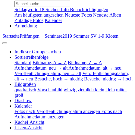
Schlagworte
18
Suchen
Info
Benachrichtigungen
Am häufigsten angesehen
Neueste Fotos
Neueste Alben
Zufällige Fotos
Kalender
Anmeldung
Startseite
Prüfungen + Seminare
2019 Sommer SV 1-9 Kloten
In dieser Gruppe suchen
Sortierreihenfolge
Standard
Bildname, A → Z
Bildname, Z → A
Aufnahmedatum, neu → alt
Aufnahmedatum, alt → neu
Veröffentlichungsdatum, neu → alt
Veröffentlichungsdatum,
alt → neu
Besuche, hoch → niedrig
Besuche, niedrig → hoch
Bildgrößen
quadratisch
Vorschaubild
winzig
ziemlich klein
klein
mittel
groß
Diashow
Kalender
Fotos nach Veröffentlichungsdatum anzeigen
Fotos nach
Aufnahmedatum anzeigen
Kachel-Ansicht
Listen-Ansicht