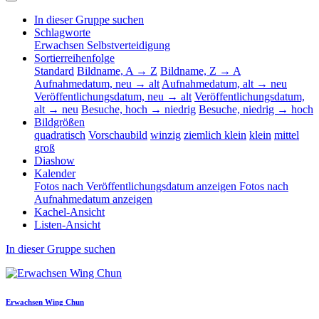
In dieser Gruppe suchen
Schlagworte
Erwachsen Selbstverteidigung
Sortierreihenfolge
Standard
Bildname, A → Z
Bildname, Z → A
Aufnahmedatum, neu → alt
Aufnahmedatum, alt → neu
Veröffentlichungsdatum, neu → alt
Veröffentlichungsdatum,
alt → neu
Besuche, hoch → niedrig
Besuche, niedrig → hoch
Bildgrößen
quadratisch
Vorschaubild
winzig
ziemlich klein
klein
mittel
groß
Diashow
Kalender
Fotos nach Veröffentlichungsdatum anzeigen
Fotos nach
Aufnahmedatum anzeigen
Kachel-Ansicht
Listen-Ansicht
In dieser Gruppe suchen
Erwachsen Wing Chun