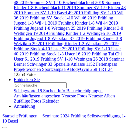
48
2019 Sommer SV 1-10 Bachenbülach
64
2019 Sommer
Kinder 1-8 Bachenbülach
11
2019 Sommer SV 1-9 Kloten
48
2019 Sommer SV 1-10 Basel
49
2019 Frühling SV 1-10 Wil
36
2019 Frühling SV Stock 1-10 Wil
46
2019 Frühling
Jugend 1-8 Wil
41
2019 Frühling Kinder 1-8 Wil
44
2019
Frühling Jugend 1-8 Wettingen
25
2019 Frühling Kinder 3-8
Wettingen
19
2019 Frühling Kinder 1-2 Wettingen
16
2019
Frühling Jugend 1-8 Wetzikon
37
2019 Frühling Kinder 3-8
Wetzikon
29
2019 Frühling Kinder 1-2 Wetzikon
25
2019
Frühling Stock 4-10 Uster
29
2019 Frühling SV 1-10 Uster
40
2019 Frühling Stock 1-3 Uster
16
2019 Frühling Tai Chi
Uster
61
2019 Frühling SV 1-10 Wettingen
26
2018 Seminar
Berner Schwinger
33
Spezielle Anlässe
1152
Ferienspass
Projektwochen Sportcamps
89
BodyGym
258
TRT
24
12253 Fotos
Entdecken Sie
Schlagworte
18
Suchen
Info
Benachrichtigungen
Am häufigsten angesehen
Neueste Fotos
Neueste Alben
Zufällige Fotos
Kalender
Anmeldung
Startseite
Prüfungen + Seminare
2024 Frühling Selbstverteidigung 1-
10 Basel