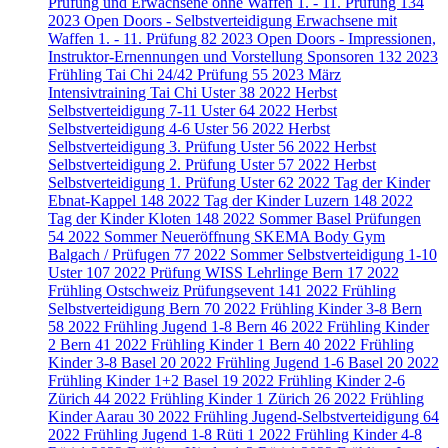
Prüfung und Erwachsene ohne Waffen 1. - 11. Prüfung
134
2023 Open Doors - Selbstverteidigung Erwachsene mit
Waffen 1. - 11. Prüfung
82
2023 Open Doors - Impressionen,
Instruktor-Ernennungen und Vorstellung Sponsoren
132
2023
Frühling Tai Chi 24/42 Prüfung
55
2023 März
Intensivtraining Tai Chi Uster
38
2022 Herbst
Selbstverteidigung 7-11 Uster
64
2022 Herbst
Selbstverteidigung 4-6 Uster
56
2022 Herbst
Selbstverteidigung 3. Prüfung Uster
56
2022 Herbst
Selbstverteidigung 2. Prüfung Uster
57
2022 Herbst
Selbstverteidigung 1. Prüfung Uster
62
2022 Tag der Kinder
Ebnat-Kappel
148
2022 Tag der Kinder Luzern
148
2022
Tag der Kinder Kloten
148
2022 Sommer Basel Prüfungen
54
2022 Sommer Neueröffnung SKEMA Body Gym
Balgach / Prüfugen
77
2022 Sommer Selbstverteidigung 1-10
Uster
107
2022 Prüfung WISS Lehrlinge Bern
17
2022
Frühling Ostschweiz Prüfungsevent
141
2022 Frühling
Selbstverteidigung Bern
70
2022 Frühling Kinder 3-8 Bern
58
2022 Frühling Jugend 1-8 Bern
46
2022 Frühling Kinder
2 Bern
41
2022 Frühling Kinder 1 Bern
40
2022 Frühling
Kinder 3-8 Basel
20
2022 Frühling Jugend 1-6 Basel
20
2022
Frühling Kinder 1+2 Basel
19
2022 Frühling Kinder 2-6
Zürich
44
2022 Frühling Kinder 1 Zürich
26
2022 Frühling
Kinder Aarau
30
2022 Frühling Jugend-Selbstverteidigung
64
2022 Frühling Jugend 1-8 Rüti
1
2022 Frühling Kinder 4-8