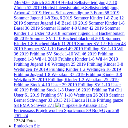
24er/42er Zürich
24
2019 Herbst Selbstverteidigung 7-10
Zürich
52
2019 Herbst Intensivtraining Selbstverteidigung
Arbon
41
2019 Herbst Selbstverteidigung 3.Form
58
2019
Sommer Jugend 1-8 Zug
6
2019 Sommer Kinder 1-8 Zug
12
2019 Sommer Jugend 1-8 Basel
19
2019 Sommer Kinder 1-8
Basel
36
2019 Sommer Kinder 4-8 Uster
42
2019 Sommer
Kinder 1-3 Uster
40
2018 Sommer Jugend 1-8 Bachenbülach
48
2019 Sommer SV 1-10 Bachenbülach
64
2019 Sommer
Kinder 1-8 Bachenbülach
11
2019 Sommer SV 1-9 Kloten
48
2019 Sommer SV 1-10 Basel
49
2019 Frühling SV 1-10 Wil
36
2019 Frühling SV Stock 1-10 Wil
46
2019 Frühling
Jugend 1-8 Wil
41
2019 Frühling Kinder 1-8 Wil
44
2019
Frühling Jugend 1-8 Wettingen
25
2019 Frühling Kinder 3-8
Wettingen
19
2019 Frühling Kinder 1-2 Wettingen
16
2019
Frühling Jugend 1-8 Wetzikon
37
2019 Frühling Kinder 3-8
Wetzikon
29
2019 Frühling Kinder 1-2 Wetzikon
25
2019
Frühling Stock 4-10 Uster
29
2019 Frühling SV 1-10 Uster
40
2019 Frühling Stock 1-3 Uster
16
2019 Frühling Tai Chi
Uster
61
2019 Frühling SV 1-10 Wettingen
26
2018 Seminar
Berner Schwinger
33
2013 ZH-Hardau Halle Prüfung ganze
SKEMA Schweiz
271
Spezielle Anlässe
1152
Ferienspass Projektwochen Sportcamps
89
BodyGym
258
TRT
24
12524 Fotos
Entdecken Sie