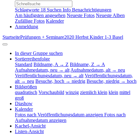
Schlagworte
18
Suchen
Info
Benachrichtigungen
Am häufigsten angesehen
Neueste Fotos
Neueste Alben
Zufällige Fotos
Kalender
Anmeldung
Startseite
Prüfungen + Seminare
2020 Herbst Kinder 1-3 Basel
In dieser Gruppe suchen
Sortierreihenfolge
Standard
Bildname, A → Z
Bildname, Z → A
Aufnahmedatum, neu → alt
Aufnahmedatum, alt → neu
Veröffentlichungsdatum, neu → alt
Veröffentlichungsdatum,
alt → neu
Besuche, hoch → niedrig
Besuche, niedrig → hoch
Bildgrößen
quadratisch
Vorschaubild
winzig
ziemlich klein
klein
mittel
groß
Diashow
Kalender
Fotos nach Veröffentlichungsdatum anzeigen
Fotos nach
Aufnahmedatum anzeigen
Kachel-Ansicht
Listen-Ansicht