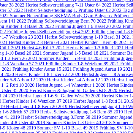
Uster
38
2022 Herbst Selbstverteidigung 7-11 Uster
64
2022 Herbst Sel
ster
57
2022 Herbst Selbstverteidigung 1. Prüfung Uster
62
2022 Tag 
2022 Sommer Neueröffnung SKEMA Body Gym Balgach / Prüfugen
vent
141
2022 Frühling Selbstverteidigung Bern
70
2022 Frühling Kin
ng Kinder 3-8 Basel
20
2022 Frühling Jugend 1-6 Basel
20
2022 Frühl
022 Frühling Jugend-Selbstverteidigung
64
2022 Frühling Jugend 1-8 
r 1-7 Wetzikon
23
2021 Herbst Selbstverteidigung 1-10 Basel
31
2021 
2021 Herbst Kinder 2-8 Bern
64
2021 Herbst Kinder 1 Bern
48
2021 He
Rüti
1
2021 Herbst 4-6 Rüti
3
2021 Herbst Kinder 1-3 Rüti
3
2021 Herb
ng 1-10 Basel
26
2021 Sommer Jugend 1-5 Basel
18
2021 Sommer Bas
d 1-3 Bern
26
2021 Sommer Kinder 1-5 Bern
47
2021 Frühling Jugen
d 1-8 Wetzikon
57
2021 Frühling Kinder 1-8 Wetzikon
89
2021 Frühli
1
2021 Frühling Kinder Aarau
15
2021 Frühling Jugend Aarau
19
2021
g
4
2020 Herbst Kinder 1-8 Luzern
22
2020 Herbst Jugend 1-8 Amrisw
inder 5-8 Arbon
12
2020 Herbst Kinder 1-4 Arbon
12
2020 Herbst Jug
r 1+2 Rüti
10
2020 Herbst Jugend 1-4 Winterthur
1
2020 Herbst Kinder
8 Uster
35
2020 Herbst Kinder & Jugend St. Gallen Ost
8
2020 Herbst
el
24
2020 Herbst Jugend 1-6 St. Gallen West
30
2020 Herbst Kinder 1
0 Herbst Kinder 1-8 Wetzikon
37
2019 Herbst Jugend 1-8 Rüti
31
2019
19 Herbst Jugend 1-8 Bern
20
2019 Herbst Selbstverteidigung 1-10 W
g 1-6 Zürich
57
2019 Herbst Selbstverteidigung 1-6 Bern
85
2019 Herb
bon
41
2019 Herbst Selbstverteidigung 3.Form
58
2019 Sommer Jugend
nder 4-8 Uster
42
2019 Sommer Kinder 1-3 Uster
40
2018 Sommer J
1-9 Kloten
48
2019 Sommer SV 1-10 Basel
49
2019 Frühling SV 1-1