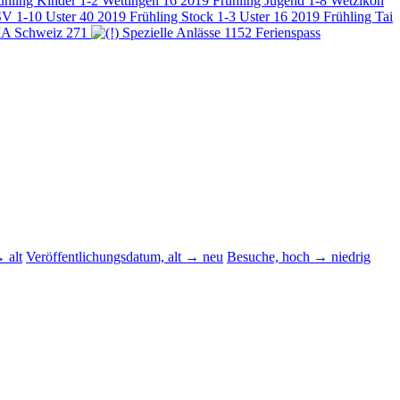
ühling Kinder 1-2 Wettingen
16
2019 Frühling Jugend 1-8 Wetzikon
SV 1-10 Uster
40
2019 Frühling Stock 1-3 Uster
16
2019 Frühling Tai
MA Schweiz
271
Spezielle Anlässe
1152
Ferienspass
 alt
Veröffentlichungsdatum, alt → neu
Besuche, hoch → niedrig