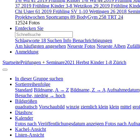
1-8 Wil
41
2019 Frühling Kinder 1-8 Wil
44
2019 Frühling Ju
37
2019 Frühling Kinder 3-8 Wetzikon
29
2019 Frühling Kind
Chi Uster
61
2019 Frühling SV 1-10 Wettingen
26
2018 Semin
Projektwochen Sportcamps
89
BodyGym
258
TRT
24
12524 Fotos
Entdecken Sie
Schlagworte
18
Suchen
Info
Benachrichtigungen
Am häufigsten angesehen
Neueste Fotos
Neueste Alben
Zufäll
Anmeldung
Startseite
Prüfungen + Seminare
2021 Herbst Kinder 1-8 Zürich
In dieser Gruppe suchen
Sortierreihenfolge
Standard
Bildname, A → Z
Bildname, Z → A
Aufnahmedatum,
Besuche, niedrig → hoch
Bildgrößen
quadratisch
Vorschaubild
winzig
ziemlich klein
klein
mittel
gro
Diashow
Kalender
Fotos nach Veröffentlichungsdatum anzeigen
Fotos nach Aufn
Kachel-Ansicht
Listen-Ansicht