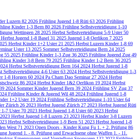
der Luzern
82
2026 Frühling Jugend 1-8 Rüti
63
2026 Frühling
hling Kinder 1-3 Bern
80
2026 Frühling Selbstverteidigung 1-10
idigung Wettingen
28
2025 Herbst Selbstverteidigung 5-9 Uster
50
 Herbst Jugend 1-8 Basel
31
2025 Jugend 1-8 Oerlikon
7
2025
025 Herbst Kinder 1+2 Uster
21
2025 Herbst Luzern Kinder 1-8
69
seminar Uster
13
2025 Sommer Selbstverteidigung Bern
24
2025
ug
55
2025 Frühling Kinder 1-3 Zug
36
2025 Frühling Jugend Zug
49
ühling Kinder 3-8 Bern
79
2025 Frühling Kinder 1-2 Bern
36
2025
024 Herbst Selbstverteidigung Bern
164
2024 Herbst Jugend 1-8
t Selbstverteidigung 4-6 Uster
63
2024 Herbst Selbstverteidigung 1-3
er 1-8 Horgen
60
2024 Pa Cham Dao Seminar
27
2024 Herbst
stschweiz
86
2024 Herbst Kinder 1&2 Oerlikon
19
2024 Herbst
39
2024 Sommer Kinder Jugend Bern
39
2024 Frühling SV Zug
37
024 Frühling Kinder & Jugend Wil
48
2024 Frühling Jugend 1-8
nder 1+2 Uster
19
2024 Frühling Selbstverteidigung 1-10 Uster
64
der Zürich
26
2023 Herbst Jugend Zürich
27
2023 Herbst Jugend Rüti
 1-7 Uster
70
2023 Herbst Jugend 1-8 Uster
60
2023 Herbst
2023 Herbst Jugend 1-8 Luzern
23
2023 Herbst Kinder 3-8 Luzern
023 Herbst Selbstverteidigung 1-9 Bern
51
2023 Herbst Jugend 1-8
llen West
71
2023 Open Doors - Kinder Kung Fu 1. + 2. Prüfung
86
ung Jugend 1. - 8. Prüfung und Erwachsene ohne Waffen 1. - 11.
struktor-Ernennungen und Vorstellung Sponsoren
132
2023 Frühling