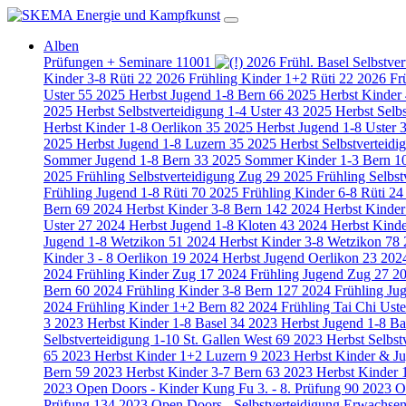
Alben
Prüfungen + Seminare
11001
2026 Frühl. Basel Selbstve
Kinder 3-8 Rüti
22
2026 Frühling Kinder 1+2 Rüti
22
2026 Fr
Uster
55
2025 Herbst Jugend 1-8 Bern
66
2025 Herbst Kinder
2025 Herbst Selbstverteidigung 1-4 Uster
43
2025 Herbst Selbs
Herbst Kinder 1-8 Oerlikon
35
2025 Herbst Jugend 1-8 Uster
2025 Herbst Jugend 1-8 Luzern
35
2025 Herbst Selbstverteid
Sommer Jugend 1-8 Bern
33
2025 Sommer Kinder 1-3 Bern
1
2025 Frühling Selbstverteidigung Zug
29
2025 Frühling Selbst
Frühling Jugend 1-8 Rüti
70
2025 Frühling Kinder 6-8 Rüti
24
Bern
69
2024 Herbst Kinder 3-8 Bern
142
2024 Herbst Kinder
Uster
27
2024 Herbst Jugend 1-8 Kloten
43
2024 Herbst Kinde
Jugend 1-8 Wetzikon
51
2024 Herbst Kinder 3-8 Wetzikon
78
Kinder 3 - 8 Oerlikon
19
2024 Herbst Jugend Oerlikon
23
202
2024 Frühling Kinder Zug
17
2024 Frühling Jugend Zug
27
20
Bern
60
2024 Frühling Kinder 3-8 Bern
127
2024 Frühling Ju
2024 Frühling Kinder 1+2 Bern
82
2024 Frühling Tai Chi Ust
3
2023 Herbst Kinder 1-8 Basel
34
2023 Herbst Jugend 1-8 B
Selbstverteidigung 1-10 St. Gallen West
69
2023 Herbst Selbst
65
2023 Herbst Kinder 1+2 Luzern
9
2023 Herbst Kinder & J
Bern
59
2023 Herbst Kinder 3-7 Bern
63
2023 Herbst Kinder 
2023 Open Doors - Kinder Kung Fu 3. - 8. Prüfung
90
2023 O
Prüfung
134
2023 Open Doors - Selbstverteidigung Erwachsen