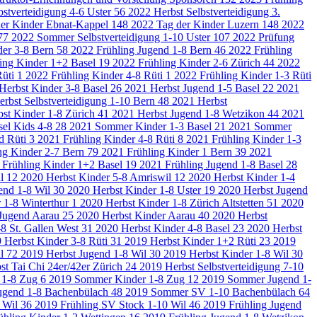
bstverteidigung 4-6 Uster
56
2022 Herbst Selbstverteidigung 3.
der Kinder Ebnat-Kappel
148
2022 Tag der Kinder Luzern
148
2022
77
2022 Sommer Selbstverteidigung 1-10 Uster
107
2022 Prüfung
der 3-8 Bern
58
2022 Frühling Jugend 1-8 Bern
46
2022 Frühling
ing Kinder 1+2 Basel
19
2022 Frühling Kinder 2-6 Zürich
44
2022
Rüti
1
2022 Frühling Kinder 4-8 Rüti
1
2022 Frühling Kinder 1-3 Rüti
Herbst Kinder 3-8 Basel
26
2021 Herbst Jugend 1-5 Basel
22
2021
rbst Selbstverteidigung 1-10 Bern
48
2021 Herbst
st Kinder 1-8 Zürich
41
2021 Herbst Jugend 1-8 Wetzikon
44
2021
el Kids 4-8
28
2021 Sommer Kinder 1-3 Basel
21
2021 Sommer
d Rüti
3
2021 Frühling Kinder 4-8 Rüti
8
2021 Frühling Kinder 1-3
ng Kinder 2-7 Bern
79
2021 Frühling Kinder 1 Bern
39
2021
 Frühling Kinder 1+2 Basel
19
2021 Frühling Jugend 1-8 Basel
28
il
12
2020 Herbst Kinder 5-8 Amriswil
12
2020 Herbst Kinder 1-4
end 1-8 Wil
30
2020 Herbst Kinder 1-8 Uster
19
2020 Herbst Jugend
 1-8 Winterthur
1
2020 Herbst Kinder 1-8 Zürich Altstetten
51
2020
 Jugend Aarau
25
2020 Herbst Kinder Aarau
40
2020 Herbst
-8 St. Gallen West
31
2020 Herbst Kinder 4-8 Basel
23
2020 Herbst
 Herbst Kinder 3-8 Rüti
31
2019 Herbst Kinder 1+2 Rüti
23
2019
il
72
2019 Herbst Jugend 1-8 Wil
30
2019 Herbst Kinder 1-8 Wil
30
st Tai Chi 24er/42er Zürich
24
2019 Herbst Selbstverteidigung 7-10
 1-8 Zug
6
2019 Sommer Kinder 1-8 Zug
12
2019 Sommer Jugend 1-
ugend 1-8 Bachenbülach
48
2019 Sommer SV 1-10 Bachenbülach
64
0 Wil
36
2019 Frühling SV Stock 1-10 Wil
46
2019 Frühling Jugend