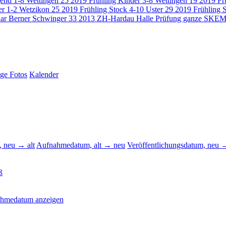
gend 1-8 Wettingen
25
2019 Frühling Kinder 3-8 Wettingen
19
2019 Fr
er 1-2 Wetzikon
25
2019 Frühling Stock 4-10 Uster
29
2019 Frühling 
ar Berner Schwinger
33
2013 ZH-Hardau Halle Prüfung ganze SKE
ige Fotos
Kalender
 neu → alt
Aufnahmedatum, alt → neu
Veröffentlichungsdatum, neu →
ß
ahmedatum anzeigen