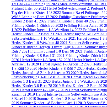
Tai Chi 24/42 Prüfung
55
2023 März Intensivtraining Tai Chi 
Prüfung Uster
56
2022 Herbst Selbstverteidigung 2. Prüfung U
Tag der Kinder Kloten
148
2022 Sommer Basel Prüfungen
54
WISS Lehrlinge Bern
17
2022 Frühling Ostschweiz Prüfungse
Kinder 2 Bern
41
2022 Frühling Kinder 1 Bern
40
2022 Frühli
Frühling Kinder 1 Zürich
26
2022 Frühling Kinder Aarau
30
2
1
2022 Frühling Jugend 1-8 Wetzikon
14
2022 Frühling Kinde
Herbst Kinder 1+2 Basel
23
2021 Herbst Jugend 1-8 Bern
44
Selbstverteidigung 1-10 Wetzikon
82
2021 Herbst Jugend 1-8 
Herbst Kinder 1-8 Wetzikon
48
2021 Sommer Selbstverteidigu
Kinder & Jugend Horgen, Luzern, Zug
43
2021 Sommer Jugen
Rüti
7
2021 Frühling Jugend 1-8 Bern
98
2021 Frühling Jugen
Frühling Kinder 3-8 Basel
31
2021 Frühling Kinder Zürich
12
2020 Herbst Kinder 1-8 Bern
152
2020 Herbst Kinder 1-8 Zu
Amriswil
12
2020 Herbst Jugend 1-8 Arbon
12
2020 Herbst K
1-8 Rüti
10
2020 Herbst Kinder 3-8 Rüti
7
2020 Herbst Kinde
Herbst Jugend 1-8 Zürich Altstetten
33
2020 Herbst Jugend 1-
Selbstverteidigung 1-10 Basel
43
2020 Herbst Jugend 1-8 Bas
Kinder 1-3 Basel
31
2020 Herbst Jugend 1-5 Wetzikon
39
202
Herbst Kinder 3-8 Bern
78
2019 Herbst Kinder 1-2 Bern
20
20
2019 Herbst Kinder 1-8 Zug
27
2019 Herbst Selbstverteidigun
Zürich
52
2019 Herbst Intensivtraining Selbstverteidigung Ar
8 Basel
19
2019 Sommer Kinder 1-8 Basel
36
2019 Sommer Ki
2019 Sommer Kinder 1-8 Bachenbülach
11
2019 Sommer SV 