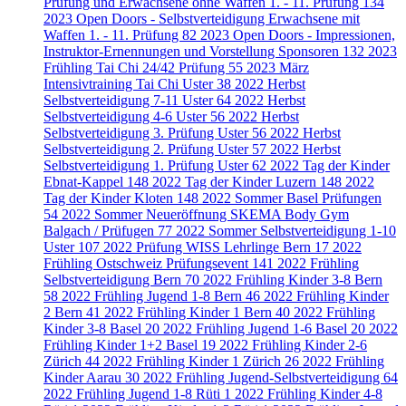
Prüfung und Erwachsene ohne Waffen 1. - 11. Prüfung
134
2023 Open Doors - Selbstverteidigung Erwachsene mit
Waffen 1. - 11. Prüfung
82
2023 Open Doors - Impressionen,
Instruktor-Ernennungen und Vorstellung Sponsoren
132
2023
Frühling Tai Chi 24/42 Prüfung
55
2023 März
Intensivtraining Tai Chi Uster
38
2022 Herbst
Selbstverteidigung 7-11 Uster
64
2022 Herbst
Selbstverteidigung 4-6 Uster
56
2022 Herbst
Selbstverteidigung 3. Prüfung Uster
56
2022 Herbst
Selbstverteidigung 2. Prüfung Uster
57
2022 Herbst
Selbstverteidigung 1. Prüfung Uster
62
2022 Tag der Kinder
Ebnat-Kappel
148
2022 Tag der Kinder Luzern
148
2022
Tag der Kinder Kloten
148
2022 Sommer Basel Prüfungen
54
2022 Sommer Neueröffnung SKEMA Body Gym
Balgach / Prüfugen
77
2022 Sommer Selbstverteidigung 1-10
Uster
107
2022 Prüfung WISS Lehrlinge Bern
17
2022
Frühling Ostschweiz Prüfungsevent
141
2022 Frühling
Selbstverteidigung Bern
70
2022 Frühling Kinder 3-8 Bern
58
2022 Frühling Jugend 1-8 Bern
46
2022 Frühling Kinder
2 Bern
41
2022 Frühling Kinder 1 Bern
40
2022 Frühling
Kinder 3-8 Basel
20
2022 Frühling Jugend 1-6 Basel
20
2022
Frühling Kinder 1+2 Basel
19
2022 Frühling Kinder 2-6
Zürich
44
2022 Frühling Kinder 1 Zürich
26
2022 Frühling
Kinder Aarau
30
2022 Frühling Jugend-Selbstverteidigung
64
2022 Frühling Jugend 1-8 Rüti
1
2022 Frühling Kinder 4-8