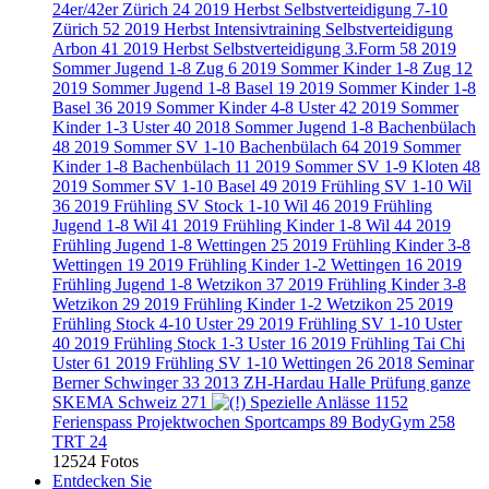
24er/42er Zürich
24
2019 Herbst Selbstverteidigung 7-10
Zürich
52
2019 Herbst Intensivtraining Selbstverteidigung
Arbon
41
2019 Herbst Selbstverteidigung 3.Form
58
2019
Sommer Jugend 1-8 Zug
6
2019 Sommer Kinder 1-8 Zug
12
2019 Sommer Jugend 1-8 Basel
19
2019 Sommer Kinder 1-8
Basel
36
2019 Sommer Kinder 4-8 Uster
42
2019 Sommer
Kinder 1-3 Uster
40
2018 Sommer Jugend 1-8 Bachenbülach
48
2019 Sommer SV 1-10 Bachenbülach
64
2019 Sommer
Kinder 1-8 Bachenbülach
11
2019 Sommer SV 1-9 Kloten
48
2019 Sommer SV 1-10 Basel
49
2019 Frühling SV 1-10 Wil
36
2019 Frühling SV Stock 1-10 Wil
46
2019 Frühling
Jugend 1-8 Wil
41
2019 Frühling Kinder 1-8 Wil
44
2019
Frühling Jugend 1-8 Wettingen
25
2019 Frühling Kinder 3-8
Wettingen
19
2019 Frühling Kinder 1-2 Wettingen
16
2019
Frühling Jugend 1-8 Wetzikon
37
2019 Frühling Kinder 3-8
Wetzikon
29
2019 Frühling Kinder 1-2 Wetzikon
25
2019
Frühling Stock 4-10 Uster
29
2019 Frühling SV 1-10 Uster
40
2019 Frühling Stock 1-3 Uster
16
2019 Frühling Tai Chi
Uster
61
2019 Frühling SV 1-10 Wettingen
26
2018 Seminar
Berner Schwinger
33
2013 ZH-Hardau Halle Prüfung ganze
SKEMA Schweiz
271
Spezielle Anlässe
1152
Ferienspass Projektwochen Sportcamps
89
BodyGym
258
TRT
24
12524 Fotos
Entdecken Sie