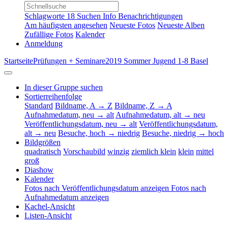
Schlagworte
18
Suchen
Info
Benachrichtigungen
Am häufigsten angesehen
Neueste Fotos
Neueste Alben
Zufällige Fotos
Kalender
Anmeldung
Startseite
Prüfungen + Seminare
2019 Sommer Jugend 1-8 Basel
In dieser Gruppe suchen
Sortierreihenfolge
Standard
Bildname, A → Z
Bildname, Z → A
Aufnahmedatum, neu → alt
Aufnahmedatum, alt → neu
Veröffentlichungsdatum, neu → alt
Veröffentlichungsdatum,
alt → neu
Besuche, hoch → niedrig
Besuche, niedrig → hoch
Bildgrößen
quadratisch
Vorschaubild
winzig
ziemlich klein
klein
mittel
groß
Diashow
Kalender
Fotos nach Veröffentlichungsdatum anzeigen
Fotos nach
Aufnahmedatum anzeigen
Kachel-Ansicht
Listen-Ansicht