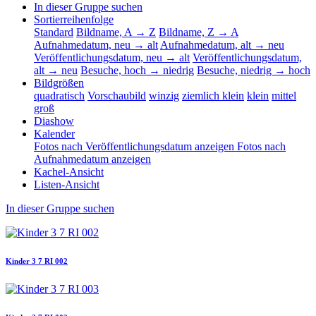
In dieser Gruppe suchen
Sortierreihenfolge
Standard
Bildname, A → Z
Bildname, Z → A
Aufnahmedatum, neu → alt
Aufnahmedatum, alt → neu
Veröffentlichungsdatum, neu → alt
Veröffentlichungsdatum,
alt → neu
Besuche, hoch → niedrig
Besuche, niedrig → hoch
Bildgrößen
quadratisch
Vorschaubild
winzig
ziemlich klein
klein
mittel
groß
Diashow
Kalender
Fotos nach Veröffentlichungsdatum anzeigen
Fotos nach
Aufnahmedatum anzeigen
Kachel-Ansicht
Listen-Ansicht
In dieser Gruppe suchen
Kinder 3 7 RI 002