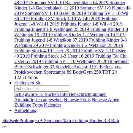
48
2019 Sommer SV 1-10 Bachenbülach
64
2019 Sommer
Kinder 1-8 Bachenbülach
11
2019 Sommer SV 1-9 Kloten
48
2019 Sommer SV 1-10 Basel
49
2019 Frühling SV 1-10 Wil
36
2019 Frühling SV Stock 1-10 Wil
46
2019 Frühling
Jugend 1-8 Wil
41
2019 Frühling Kinder 1-8 Wil
44
2019
Frühling Jugend 1-8 Wettingen
25
2019 Frühling Kinder 3-8
Wettingen
19
2019 Frühling Kinder 1-2 Wettingen
16
2019
Frühling Jugend 1-8 Wetzikon
37
2019 Frühling Kinder 3-8
Wetzikon
29
2019 Frühling Kinder 1-2 Wetzikon
25
2019
Frühling Stock 4-10 Uster
29
2019 Frühling SV 1-10 Uster
40
2019 Frühling Stock 1-3 Uster
16
2019 Frühling Tai Chi
Uster
61
2019 Frühling SV 1-10 Wettingen
26
2018 Seminar
Berner Schwinger
33
Spezielle Anlässe
1152
Ferienspass
Projektwochen Sportcamps
89
BodyGym
258
TRT
24
12253 Fotos
Entdecken Sie
Schlagworte
18
Suchen
Info
Benachrichtigungen
Am häufigsten angesehen
Neueste Fotos
Neueste Alben
Zufällige Fotos
Kalender
Anmeldung
Startseite
Prüfungen + Seminare
2026 Frühling Kinder 3-8 Rüti