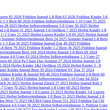
Luzern
82
2026 Frühling Jugend 1-8 Rüti
63
2026 Frühling Kinder 3-8
er 1-3 Bern
80
2026 Frühling Selbstverteidigung 1-10 Uster
55
2025
gen
28
2025 Herbst Selbstverteidigung 5-9 Uster
50
2025 Herbst
nd 1-8 Basel
31
2025 Jugend 1-8 Oerlikon
7
2025 Herbst Kinder 1-8
 1+2 Uster
21
2025 Herbst Luzern Kinder 1-8
69
2025 Herbst Jugend
 Sommer Selbstverteidigung Bern
24
2025 Sommer Jugend 1-8 Bern
er 1-3 Zug
36
2025 Frühling Jugend Zug
49
2025 Frühling
3-8 Bern
79
2025 Frühling Kinder 1-2 Bern
36
2025 Frühling Jugend
stverteidigung Bern
164
2024 Herbst Jugend 1-8 Bern
69
2024
digung 4-6 Uster
63
2024 Herbst Selbstverteidigung 1-3 Uster
27
orgen
60
2024 Pa Cham Dao Seminar
27
2024 Herbst Jugend 1-8
6
2024 Herbst Kinder 1&2 Oerlikon
19
2024 Herbst Kinder 3 - 8
mer Kinder Jugend Bern
39
2024 Frühling SV Zug
37
2024
rühling Kinder & Jugend Wil
48
2024 Frühling Jugend 1-8 Bern
60
2 Uster
19
2024 Frühling Selbstverteidigung 1-10 Uster
64
2024
rich
26
2023 Herbst Jugend Zürich
27
2023 Herbst Jugend Rüti
3
1-7 Uster
70
2023 Herbst Jugend 1-8 Uster
60
2023 Herbst
2023 Herbst Jugend 1-8 Luzern
23
2023 Herbst Kinder 3-8 Luzern
023 Herbst Selbstverteidigung 1-9 Bern
51
2023 Herbst Jugend 1-8
llen West
71
2023 SKEMA Open Doors
551
2023 Frühling Tai Chi
idigung 4-6 Uster
56
2022 Herbst Selbstverteidigung 3. Prüfung Uster
at-Kappel
148
2022 Tag der Kinder Luzern
148
2022 Tag der Kinder