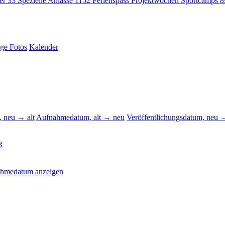
ger
33
Spezielle Anlässe
1152
Ferienspass Projektwochen Sportcamps
8
ige Fotos
Kalender
 neu → alt
Aufnahmedatum, alt → neu
Veröffentlichungsdatum, neu →
ß
ahmedatum anzeigen