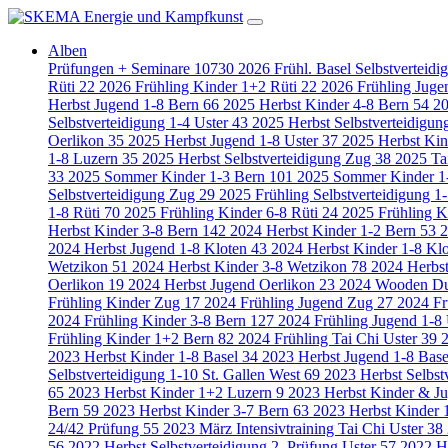
Alben
Prüfungen + Seminare
10730
2026 Frühl. Basel Selbstverteid
Rüti
22
2026 Frühling Kinder 1+2 Rüti
22
2026 Frühling Juge
Herbst Jugend 1-8 Bern
66
2025 Herbst Kinder 4-8 Bern
54
20
Selbstverteidigung 1-4 Uster
43
2025 Herbst Selbstverteidigun
Oerlikon
35
2025 Herbst Jugend 1-8 Uster
37
2025 Herbst Kin
1-8 Luzern
35
2025 Herbst Selbstverteidigung Zug
38
2025 Ta
33
2025 Sommer Kinder 1-3 Bern
101
2025 Sommer Kinder 1
Selbstverteidigung Zug
29
2025 Frühling Selbstverteidigung 1
1-8 Rüti
70
2025 Frühling Kinder 6-8 Rüti
24
2025 Frühling K
Herbst Kinder 3-8 Bern
142
2024 Herbst Kinder 1-2 Bern
53
2
2024 Herbst Jugend 1-8 Kloten
43
2024 Herbst Kinder 1-8 Kl
Wetzikon
51
2024 Herbst Kinder 3-8 Wetzikon
78
2024 Herbs
Oerlikon
19
2024 Herbst Jugend Oerlikon
23
2024 Wooden D
Frühling Kinder Zug
17
2024 Frühling Jugend Zug
27
2024 Fr
2024 Frühling Kinder 3-8 Bern
127
2024 Frühling Jugend 1-8
Frühling Kinder 1+2 Bern
82
2024 Frühling Tai Chi Uster
39
2
2023 Herbst Kinder 1-8 Basel
34
2023 Herbst Jugend 1-8 Bas
Selbstverteidigung 1-10 St. Gallen West
69
2023 Herbst Selbst
65
2023 Herbst Kinder 1+2 Luzern
9
2023 Herbst Kinder & J
Bern
59
2023 Herbst Kinder 3-7 Bern
63
2023 Herbst Kinder 
24/42 Prüfung
55
2023 März Intensivtraining Tai Chi Uster
38
56
2022 Herbst Selbstverteidigung 2. Prüfung Uster
57
2022 He