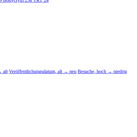
9
BodyGym
258
TRT
24
 alt
Veröffentlichungsdatum, alt → neu
Besuche, hoch → niedrig