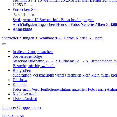
Frühling SV 1-10 Wettingen
26
2018 Seminar Berner Schwin
12253 Fotos
Entdecken Sie
Schlagworte
18
Suchen
Info
Benachrichtigungen
Am häufigsten angesehen
Neueste Fotos
Neueste Alben
Zufäll
Anmeldung
Startseite
Prüfungen + Seminare
2025 Herbst Kinder 1-3 Bern
In dieser Gruppe suchen
Sortierreihenfolge
Standard
Bildname, A → Z
Bildname, Z → A
Aufnahmedatum,
Besuche, niedrig → hoch
Bildgrößen
quadratisch
Vorschaubild
winzig
ziemlich klein
klein
mittel
gro
Diashow
Kalender
Fotos nach Veröffentlichungsdatum anzeigen
Fotos nach Aufn
Kachel-Ansicht
Listen-Ansicht
In dieser Gruppe suchen