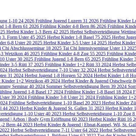
igung 1-10
24
2026 Frühling Jugend Luzern
31
2026 Frühling Kinder 
nd 1-8 Bern
61
2026 Frühling Kinder 4-8 Bern
86
2026 Frühling Kind
25 Herbst Kinder 1-3 Bern
42
2025 Herbst Selbstverteidigung Wettin
g 3. Form Uster
45
2025 Herbst Kinder 1-8 Basel
75
2025 Herbst Juge
der 6-8 Uster
20
2025 Herbst Kinder 3-5 Uster
14
2025 Herbst Kinder
i Chi Abschlussseminar
18
2025 Tai Chi Intensivseminar Uster
13
2025
-3 Wetzikon
46
2025 Frühling Kinder 4-8 Zug
55
2025 Frühling Kind
-10 Uster
30
2025 Frühling Jugend 1-8 Bern
65
2025 Frühling Kinder 
inder 3-5 Rüti
37
2025 Frühling Kinder 1+2 Rüti
33
2024 Herbst Selb
024 Herbst Selbstverteidigung 7-10 Uster
32
2024 Herbst Selbstvertei
oten
31
2024 Herbst Jugend 1-8 Horgen
52
2024 Herbst Kinder 1-8 H
t Kinder 1+2 Wetzikon
49
2024 Herbst Kinder & Jugend Ostschweiz
8
ummy Seminar
40
2024 Sommer Selbstverteidigung Bern
39
2024 Som
ühling Jugend 1-8 Basel
17
2024 Frühling Kinder 1-8 Basel
18
2024 F
 Uster
39
2024 Frühling Kinder 3-8 Uster
21
2024 Frühling Kinder 1+
024 Frühling Selbstverteidigung 1-10 Basel
20
2023 Herbst Kinder Zü
el
44
2023 Herbst Kinder & Jugend St. Gallen
31
2023 Herbst Kinder 
verteidigung 1-10 Uster
40
2023 Herbst Selbstverteidigung 1-10 Zug
8
ugend | Arbon | Body Gym Eröffnung
60
2023 Herbst Kinder Rüti
16
2
1-2 Bern
44
2023 Herbst Kinder & Jugend | Ebnat-Kappel, Wil, St. Ga
2022 Herbst Selbstverteidigung 7-11 Uster
64
2022 Herbst Selbstverte
rbst Selbstverteidigung 1. Prüfung Uster
62
2022 Tag der Kinder Ebn