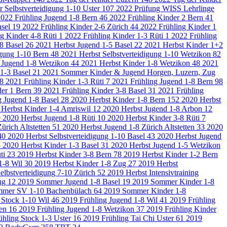
Selbstverteidigung 1-10 Uster
107
2022 Prüfung WISS Lehrlinge
022 Frühling Jugend 1-8 Bern
46
2022 Frühling Kinder 2 Bern
41
asel
19
2022 Frühling Kinder 2-6 Zürich
44
2022 Frühling Kinder 1
g Kinder 4-8 Rüti
1
2022 Frühling Kinder 1-3 Rüti
1
2022 Frühling
-8 Basel
26
2021 Herbst Jugend 1-5 Basel
22
2021 Herbst Kinder 1+2
igung 1-10 Bern
48
2021 Herbst Selbstverteidigung 1-10 Wetzikon
82
 Jugend 1-8 Wetzikon
44
2021 Herbst Kinder 1-8 Wetzikon
48
2021
1-3 Basel
21
2021 Sommer Kinder & Jugend Horgen, Luzern, Zug
8
2021 Frühling Kinder 1-3 Rüti
7
2021 Frühling Jugend 1-8 Bern
98
der 1 Bern
39
2021 Frühling Kinder 3-8 Basel
31
2021 Frühling
g Jugend 1-8 Basel
28
2020 Herbst Kinder 1-8 Bern
152
2020 Herbst
 Herbst Kinder 1-4 Amriswil
12
2020 Herbst Jugend 1-8 Arbon
12
9
2020 Herbst Jugend 1-8 Rüti
10
2020 Herbst Kinder 3-8 Rüti
7
ürich Altstetten
51
2020 Herbst Jugend 1-8 Zürich Altstetten
33
2020
40
2020 Herbst Selbstverteidigung 1-10 Basel
43
2020 Herbst Jugend
3
2020 Herbst Kinder 1-3 Basel
31
2020 Herbst Jugend 1-5 Wetzikon
ti
23
2019 Herbst Kinder 3-8 Bern
78
2019 Herbst Kinder 1-2 Bern
1-8 Wil
30
2019 Herbst Kinder 1-8 Zug
27
2019 Herbst
elbstverteidigung 7-10 Zürich
52
2019 Herbst Intensivtraining
ug
12
2019 Sommer Jugend 1-8 Basel
19
2019 Sommer Kinder 1-8
mmer SV 1-10 Bachenbülach
64
2019 Sommer Kinder 1-8
 Stock 1-10 Wil
46
2019 Frühling Jugend 1-8 Wil
41
2019 Frühling
gen
16
2019 Frühling Jugend 1-8 Wetzikon
37
2019 Frühling Kinder
ühling Stock 1-3 Uster
16
2019 Frühling Tai Chi Uster
61
2019