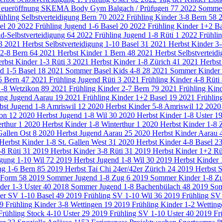
eueröffnung SKEMA Body Gym Balgach / Prüfugen
77
2022 Sommer 
ühling Selbstverteidigung Bern
70
2022 Frühling Kinder 3-8 Bern
58
2
sel
20
2022 Frühling Jugend 1-6 Basel
20
2022 Frühling Kinder 1+2 B
d-Selbstverteidigung
64
2022 Frühling Jugend 1-8 Rüti
1
2022 Frühlin
3
2021 Herbst Selbstverteidigung 1-10 Basel
31
2021 Herbst Kinder 3
 2-8 Bern
64
2021 Herbst Kinder 1 Bern
48
2021 Herbst Selbstverteid
rbst Kinder 1-3 Rüti
3
2021 Herbst Kinder 1-8 Zürich
41
2021 Herbst
d 1-5 Basel
18
2021 Sommer Basel Kids 4-8
28
2021 Sommer Kinder 
5 Bern
47
2021 Frühling Jugend Rüti
3
2021 Frühling Kinder 4-8 Rüti
1-8 Wetzikon
89
2021 Frühling Kinder 2-7 Bern
79
2021 Frühling Kin
ing Jugend Aarau
19
2021 Frühling Kinder 1+2 Basel
19
2021 Frühlin
bst Jugend 1-8 Amriswil
12
2020 Herbst Kinder 5-8 Amriswil
12
2020
bon
12
2020 Herbst Jugend 1-8 Wil
30
2020 Herbst Kinder 1-8 Uster
1
erthur
1
2020 Herbst Kinder 1-8 Winterthur
1
2020 Herbst Kinder 1-8 Z
Gallen Ost
8
2020 Herbst Jugend Aarau
25
2020 Herbst Kinder Aarau
Herbst Kinder 1-8 St. Gallen West
31
2020 Herbst Kinder 4-8 Basel
2
-8 Rüti
31
2019 Herbst Kinder 3-8 Rüti
31
2019 Herbst Kinder 1+2 Rü
igung 1-10 Wil
72
2019 Herbst Jugend 1-8 Wil
30
2019 Herbst Kinder 
ung 1-6 Bern
85
2019 Herbst Tai Chi 24er/42er Zürich
24
2019 Herbst S
3.Form
58
2019 Sommer Jugend 1-8 Zug
6
2019 Sommer Kinder 1-8 Z
er 1-3 Uster
40
2018 Sommer Jugend 1-8 Bachenbülach
48
2019 So
r SV 1-10 Basel
49
2019 Frühling SV 1-10 Wil
36
2019 Frühling SV
9 Frühling Kinder 3-8 Wettingen
19
2019 Frühling Kinder 1-2 Wettin
Frühling Stock 4-10 Uster
29
2019 Frühling SV 1-10 Uster
40
2019 Fr