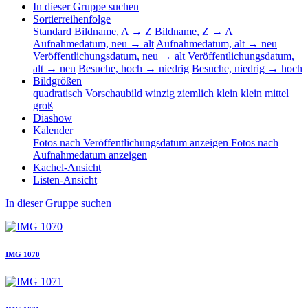
In dieser Gruppe suchen
Sortierreihenfolge
Standard
Bildname, A → Z
Bildname, Z → A
Aufnahmedatum, neu → alt
Aufnahmedatum, alt → neu
Veröffentlichungsdatum, neu → alt
Veröffentlichungsdatum,
alt → neu
Besuche, hoch → niedrig
Besuche, niedrig → hoch
Bildgrößen
quadratisch
Vorschaubild
winzig
ziemlich klein
klein
mittel
groß
Diashow
Kalender
Fotos nach Veröffentlichungsdatum anzeigen
Fotos nach
Aufnahmedatum anzeigen
Kachel-Ansicht
Listen-Ansicht
In dieser Gruppe suchen
IMG 1070