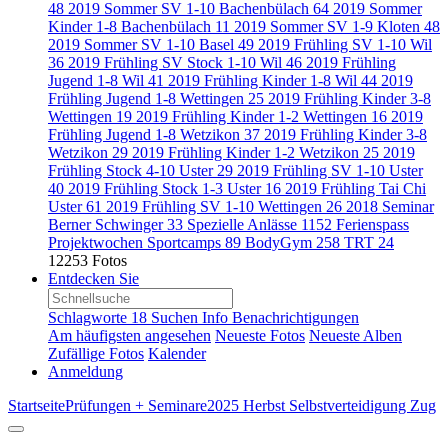
48
2019 Sommer SV 1-10 Bachenbülach
64
2019 Sommer
Kinder 1-8 Bachenbülach
11
2019 Sommer SV 1-9 Kloten
48
2019 Sommer SV 1-10 Basel
49
2019 Frühling SV 1-10 Wil
36
2019 Frühling SV Stock 1-10 Wil
46
2019 Frühling
Jugend 1-8 Wil
41
2019 Frühling Kinder 1-8 Wil
44
2019
Frühling Jugend 1-8 Wettingen
25
2019 Frühling Kinder 3-8
Wettingen
19
2019 Frühling Kinder 1-2 Wettingen
16
2019
Frühling Jugend 1-8 Wetzikon
37
2019 Frühling Kinder 3-8
Wetzikon
29
2019 Frühling Kinder 1-2 Wetzikon
25
2019
Frühling Stock 4-10 Uster
29
2019 Frühling SV 1-10 Uster
40
2019 Frühling Stock 1-3 Uster
16
2019 Frühling Tai Chi
Uster
61
2019 Frühling SV 1-10 Wettingen
26
2018 Seminar
Berner Schwinger
33
Spezielle Anlässe
1152
Ferienspass
Projektwochen Sportcamps
89
BodyGym
258
TRT
24
12253 Fotos
Entdecken Sie
Schlagworte
18
Suchen
Info
Benachrichtigungen
Am häufigsten angesehen
Neueste Fotos
Neueste Alben
Zufällige Fotos
Kalender
Anmeldung
Startseite
Prüfungen + Seminare
2025 Herbst Selbstverteidigung Zug